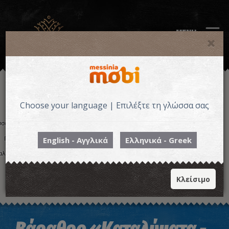
MENU
Choose your language | Επιλέξτε τη γλώσσα σας
English - Αγγλικά
Ελληνικά - Greek
Κλείσιμο
Η εικόνα ενδέχεται να υπόκειται σε πνευματικά δικαιώματα
Όροι