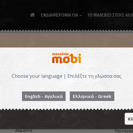
ΕΝΔΙΑΦΕΡΟΜΑΙ ΓΙΑ
ΤΟ ΜΑΛΕΒΙΖΙ ΣΤΟΥΣ ΑΙΩ

Choose your language | Επιλέξτε τη γλώσσα σας
English - Αγγλικά
Ελληνικά - Greek
Κλ