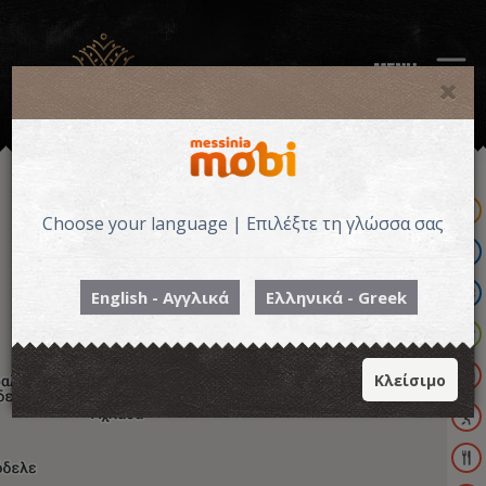
MENU
Choose your language | Επιλέξτε τη γλώσσα σας
English - Αγγλικά
Ελληνικά - Greek
Κλείσιμο