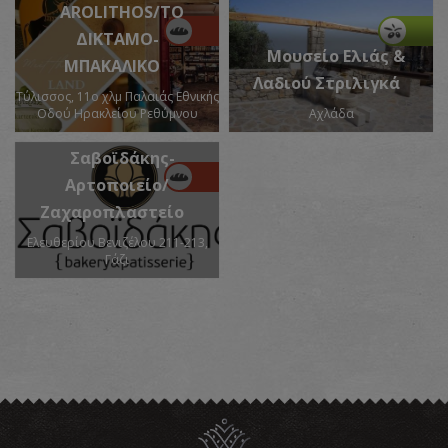
AROLITHOS/ΤΟ
ΔΙΚΤΑΜΟ-
Μουσείο Ελιάς &
ΜΠΑΚΑΛΙΚΟ
Λαδιού Στριλιγκά
Τύλισσος, 11ο χλμ Παλαιάς Εθνικής
Οδού Ηρακλείου Ρεθύμνου
Αχλάδα
Σαβοϊδάκης-
Αρτοποιείο/
Ζαχαροπλαστείο
Ελευθερίου Βενιζέλου 211-213,
Γάζι