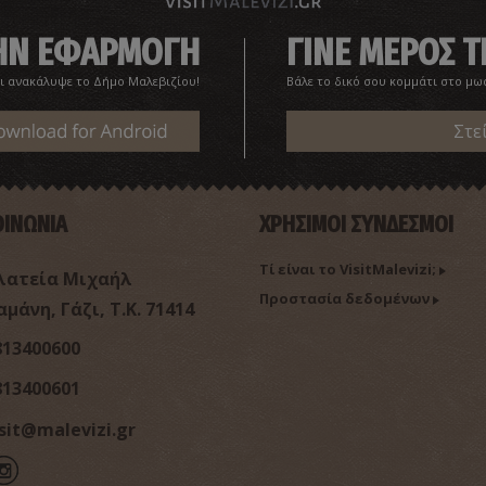
ΤΗΝ ΕΦΑΡΜΟΓΗ
ΓΙΝΕ ΜΕΡΟΣ Τ
ι ανακάλυψε το Δήμο Μαλεβιζίου!
Βάλε το δικό σου κομμάτι στο μω
Στε
ΟΙΝΩΝΙΑ
ΧΡΗΣΙΜΟΙ ΣΥΝΔΕΣΜΟΙ
Τί είναι το VisitMalevizi;
λατεία Μιχαήλ
Προστασία δεδομένων
μάνη, Γάζι, Τ.Κ. 71414
813400600
813400601
isit@malevizi.gr