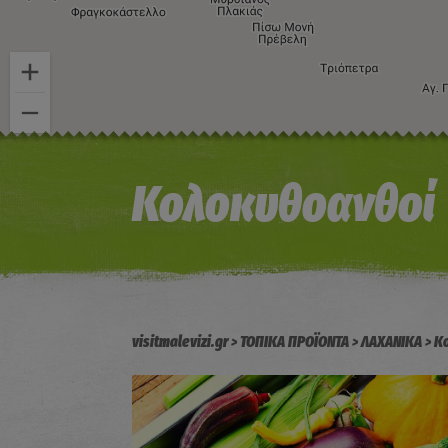
Κολοκυθοανθοί
visitmalevizi.gr
ΤΟΠΙΚΑ ΠΡΟΪΟΝΤΑ
ΛΑΧΑΝΙΚΑ
Κ