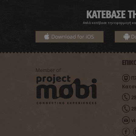
ΚΑΤΕΒΑΣΕ 
Απλά κατέβασε την εφαρμογή κα
ΕΠΙΚ
Member of
Π
Κατσα
2
2
v