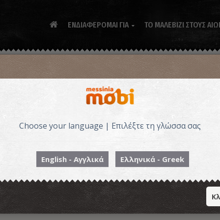
ΕΝΔΙΑΦΕΡΟΜΑΙ ΓΙΑ
ΤΟ ΜΑΛΕΒΙΖΙ ΣΤΟΥΣ ΑΙΩ

Choose your language | Επιλέξτε τη γλώσσα σας
English - Αγγλικά
Ελληνικά - Greek
Κλ