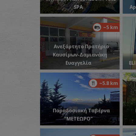
SPA
Ap
~5 km
Ανεξάρτητο Πρατήριο
Καυσίμων-Δαμιανάκη
Ευαγγελία
EL
~5.8 km
Παραδοσιακή Ταβέρνα
"ΜΕΤΕΩΡΟ"