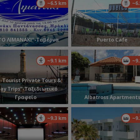
~6.5 km
~6
Π
ΙΔ
ΤΟ ΛΙΜΑΝΑΚΙ"-Ταβέρνα
Puerto Cafe
~9.1 km
~9
i-Tourist Private Tours &
ay Trips”-Ταξιδιωτικό
Γραφείο
Albatross Apartment
Π
ΠΑ
~9.3 km
~9