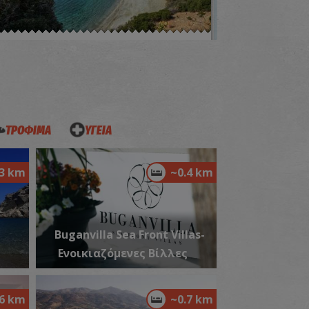
αραλία Ψαρομούρα
~0.6Km
ΡΑΛΙΕΣ
ΤΡΟΦΙΜΑ
ΥΓΕΙΑ
.3 km
~0.4 km
αραλία Μονοναύτης
~0.9Km
ΡΑΛΙΕΣ
Buganvilla Sea Front Villas-
Ενοικιαζόμενες Βίλλες
.6 km
~0.7 km