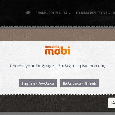
ΕΝΔΙΑΦΕΡΟΜΑΙ ΓΙΑ
ΤΟ ΜΑΛΕΒΙΖΙ ΣΤΟΥΣ ΑΙΩ

Choose your language | Επιλέξτε τη γλώσσα σας
Συ
English - Αγγλικά
Ελληνικά - Greek
Κλ