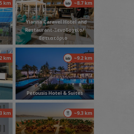
.5 km
~8.7 km
Yianna Caravel Hotel and
αλιά βρύση Αχλάδας
Restaurant-Ξενοδοχείο/
~2.4Km
ΙΑΙΤΕΡΕΣ ΘΕΣΕΙΣ
Εστιατόριο
.2 km
~9.2 km
s
Petousis Hotel & Suites
αραλία Τρυπητή Αχλάδα
~2.7Km
ΡΑΛΙΕΣ
.3 km
~9.3 km