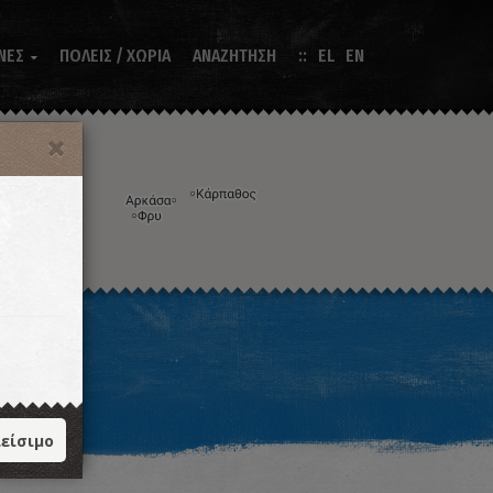
ΝΕΣ
ΠΟΛΕΙΣ / ΧΩΡΙΑ
ΑΝΑΖΗΤΗΣΗ
EL
EN

Η εικόνα ενδέχεται να υπόκειται σε πνευματικά δικαιώματα
Όροι
ντομεύσεις πληκτρολογίου
είσιμο