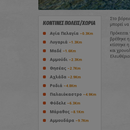
Στο βόρειο
ΚΟΝΤΙΝΕΣ ΠΟΛΕΙΣ/ΧΩΡΙΑ
μπορεί να 
Πρόκειται
Αγία Πελαγία
~0.3Km
βρέθηκε η 
Λυγαριά
~1.3Km
κτίστηκε η
και χρονολ
Μαδέ
~1.6Km
Ελευθέριο
Αμμούδι
~2.3Km
Θησέας
~2.7Km
Αχλάδα
~2.9Km
Ροδιά
~4.8Km
Παλαιόκαστρο
~4.9Km
Φόδελε
~6.3Km
Μάραθος
~8.1Km
Αμμουδάρα
~9.7Km