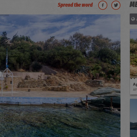
ΜΕ
Spread the word
Α
ΑΡ