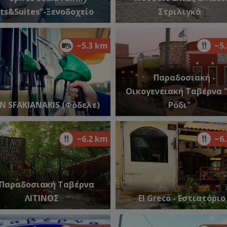
ts&Suites”-Ξενοδοχείο
Στριλιγκά
Π
~5.3 km
~5
ΒΥ
Παραδοσιακή -
Οικογενειακή Ταβέρνα 
IN SFAKIANAKIS (Φόδελε)
Ρόδι"
~6.2 km
~6
Π
ΠΑ
Παραδοσιακή Ταβέρνα
ΛΙΤΙΝΟΣ
El Greco - Εστιατόριο