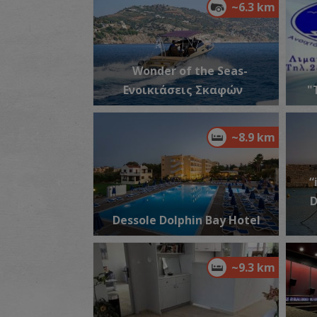
~6.3 km
Wonder of the Seas-
Ενοικιάσεις Σκαφών
"
~8.9 km
“
D
Dessole Dolphin Bay Hotel
~9.3 km