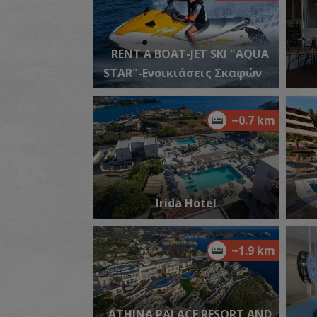
RENT A BOAT-JET SKI "AQUA
STAR"-Ενοικιάσεις Σκαφών
~0.7 km
Irida Hotel
~1.9 km
ATHINA PALACE RESORT AND