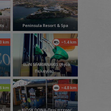
αραλία Παρασφουγγαριό
~0.9Km
ΡΑΛΙΕΣ
ts
Peninsula Resort & Spa
.3 km
~1.4 km
ELIN SFAKIANAKIS (Αγία
Πελαγία)
αραλία Λυγαριάς
~1.3Km
ΡΑΛΙΕΣ
.6 km
~4.8 km
ού
KIOSK DONA-Περίπτερο/