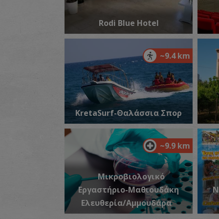
Rodi Blue Hotel
~9.4 km
KretaSurf-Θαλάσσια Σπορ
~9.9 km
Μικροβιολογικό
Εργαστήριο-Μαθιουδάκη
Ν
Ελευθερία/Αμμουδάρα