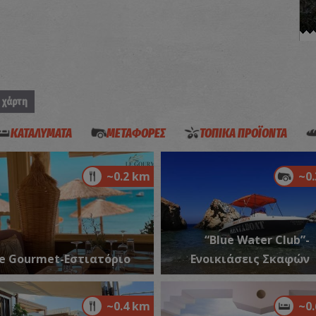
Π
ΠΑ
 χάρτη
ΚΑΤΑΛΥΜΑΤΑ
ΜΕΤΑΦΟΡΕΣ
ΤΟΠΙΚΑ ΠΡΟΪΟΝΤΑ
~0.2 km
~0
Π
ΠΑ
“Blue Water Club”-
e Gourmet-Εστιατόριο
Ενοικιάσεις Σκαφών
~0.4 km
~0