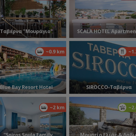
Π
ΠΑ
Ταβέρνα "Μουράγιο"
SCALA HOTEL Apartmen
~0.9 km
~1
Blue Bay Resort Hotel
SIROCCO-Ταβέρνα
Π
ΠΑ
~2 km
~2
“Spiros Soula Family
Μουσείο Ελιάς & Λαδι