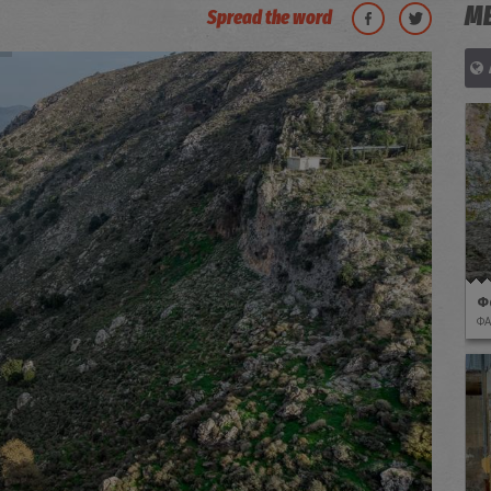
ΜΕ
Spread the word
Φ
ΦΑ