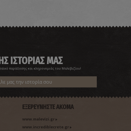
πήλαιο στο Σάρχο
~3.3Km
ΗΛΑΙΑ
ΗΣ ΙΣΤΟΡΙΑΣ ΜΑΣ
σαϊκό παράδοσης και κληρονομιάς του Μαλεβιζίου!
ίλε μας την ιστορία σου
αράγγι Πρινιά
~3.5Km
ΡΑΓΓΙΑ
ΕΞΕΡΕΥΝΗΣΤΕ ΑΚΟΜΑ
www.malevizi.gr
www.incrediblecrete.gr