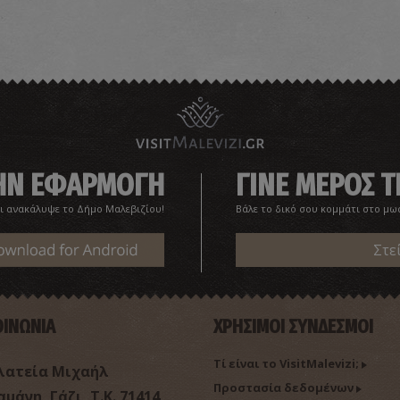
Σ
ΣΠ
ΤΗΝ ΕΦΑΡΜΟΓΗ
ΓΙΝΕ ΜΕΡΟΣ Τ
ι ανακάλυψε το Δήμο Μαλεβιζίου!
Βάλε το δικό σου κομμάτι στο μω
Στε
Φ
ΦΑ
ΟΙΝΩΝΙΑ
ΧΡΗΣΙΜΟΙ ΣΥΝΔΕΣΜΟΙ
Τί είναι το VisitMalevizi;
λατεία Μιχαήλ
Προστασία δεδομένων
μάνη, Γάζι, Τ.Κ. 71414