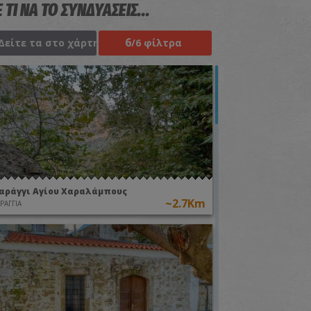
 ΤΙ ΝΑ ΤΟ ΣΥΝΔΥΑΣΕΙΣ...
6
Δείτε τα στο χάρτη
/6 φίλτρα
αράγγι Αγίου Χαραλάμπους
~2.7Km
ΡΑΓΓΙΑ