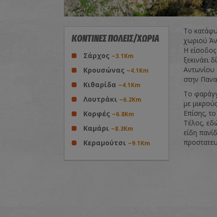
Το κατάφυ
ΚΟΝΤΙΝΕΣ ΠΟΛΕΙΣ/ΧΩΡΙΑ
χωριού Άν
Η είσοδος
Σάρχος
~3.1Km
ξεκινάει 
Αντωνίου 
Κρουσώνας
~4.1Km
στην Πανα
Κιθαρίδα
~4.1Km
Το φαράγγι
Λουτράκι
~6.2Km
με μικρού
Επίσης, τ
Κορφές
~6.8Km
Τέλος, εδ
Καμάρι
~8.3Km
είδη πανίδ
προστατευ
Κεραμούτσι
~9.1Km