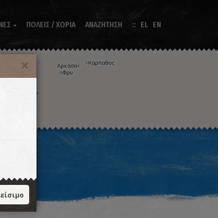
ΝΕΣ
ΠΟΛΕΙΣ / ΧΩΡΙΑ
ΑΝΑΖΗΤΗΣΗ
EL
EN

Η εικόνα ενδέχεται να υπόκειται σε πνευματικά δικαιώματα
Όροι
ντομεύσεις πληκτρολογίου
είσιμο