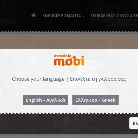
ΕΝΔΙΑΦΕΡΟΜΑΙ ΓΙΑ
ΤΟ ΜΑΛΕΒΙΖΙ ΣΤΟΥΣ ΑΙΩ

Choose your language | Επιλέξτε τη γλώσσα σας
Συ
Αντωνίου
English - Αγγλικά
Ελληνικά - Greek
Κλ