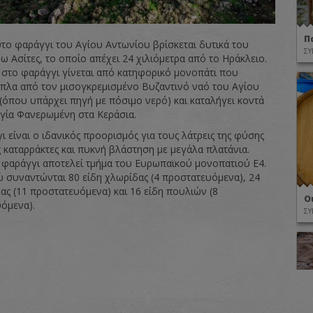
Π
το φαράγγι του Αγίου Αντωνίου βρίσκεται δυτικά του
ΣΥ
ω Ασίτες, το οποίο απέχει 24 χιλιόμετρα από το Ηράκλειο.
 στο φαράγγι γίνεται από κατηφορικό μονοπάτι που
δίπλα από τον μισογκρεμισμένο Βυζαντινό ναό του Αγίου
(όπου υπάρχει πηγή με πόσιμο νερό) και καταλήγει κοντά
γία Φανερωμένη στα Κεράσια.
 είναι ο ιδανικός προορισμός για τους λάτρεις της φύσης
ς καταρράκτες και πυκνή βλάστηση με μεγάλα πλατάνια.
ο φαράγγι αποτελεί τμήμα του Ευρωπαϊκού μονοπατιού Ε4.
ώ συναντώνται 80 είδη χλωρίδας (4 προστατευόμενα), 24
ας (11 προστατευόμενα) και 16 είδη πουλιών (8
Ο
όμενα).
ΣΥ