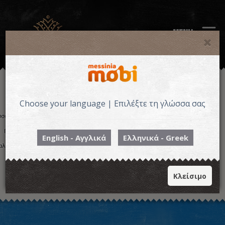
MENU
Choose your language | Επιλέξτε τη γλώσσα σας
English - Αγγλικά
Ελληνικά - Greek
Κλείσιμο
Η εικόνα ενδέχεται να υπόκειται σε πνευματικά δικαιώματα
Όροι