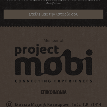
Μαλεβιζίου!
Μουσείο Παραδοσιακών Οργάνων «ΘΥΡΑΘΕΝ» στον
Κρουσώνα
~2.6Km
ΜΟΥΣΕΙΑ
Στείλε μας την ιστορία σου
Member of
Ναός Κοιμήσεως της Θεοτόκου «Παναγία Κερά»
~2.6Km
ΒΥΖΑΝΤΙΟ
ΕΠΙΚΟΙΝΩΝΙΑ
Πλατεία Μιχαήλ Κατσαμάνη, Γάζι, Τ.Κ. 71414