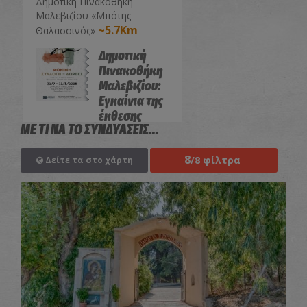
Δημοτική Πινακοθήκη
Μαλεβιζίου «Μπότης
~5.7Km
Θαλασσινός»
Δημοτική
Πινακοθήκη
Μαλεβιζίου:
Εγκαίνια της
έκθεσης
ΜΕ ΤΙ ΝΑ ΤΟ ΣΥΝΔΥΑΣΕΙΣ...
«Μόνιμη
Συλλογή-
8
Δωρεές»
/8 φίλτρα
Δείτε τα στο χάρτη
ΕΚΘΕΣΕΙΣ