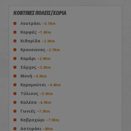
ΚΟΝΤΙΝΕΣ ΠΟΛΕΙΣ/ΧΩΡΙΑ
Λουτράκι
~0.1Km
Κορφές
~1.6Km
Κιθαρίδα
~2.3Km
Κρουσώνας
~2.7Km
Καμάρι
~2.9Km
Σάρχος
~3.2Km
Μονή
~4.3Km
Κεραμούτσι
~4.4Km
Τύλισος
~5.5Km
Καλέσα
~6.9Km
Γωνιές
~7.3Km
Καβροχώρι
~7.9Km
Αστυράκι
~8Km