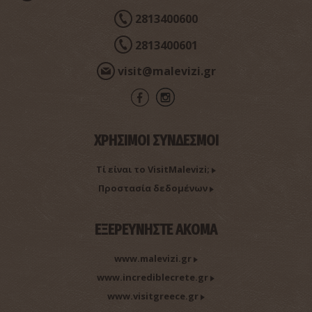
2813400600
2813400601
Παλιά βρύση στον Κρουσώνα
visit@malevizi.gr
~2.6Km
ΣΥΓΧΡΟΝΗΣ ΙΣΤΟΡΙΑΣ
ΧΡΗΣΙΜΟΙ ΣΥΝΔΕΣΜΟΙ
Τί είναι το VisitMalevizi;
Προστασία δεδομένων
ΕΞΕΡΕΥΝΗΣΤΕ ΑΚΟΜΑ
Ναός Παναγίας και Αγίων Πάντων
~2.7Km
ΒΥΖΑΝΤΙΟ
www.malevizi.gr
www.incrediblecrete.gr
www.visitgreece.gr