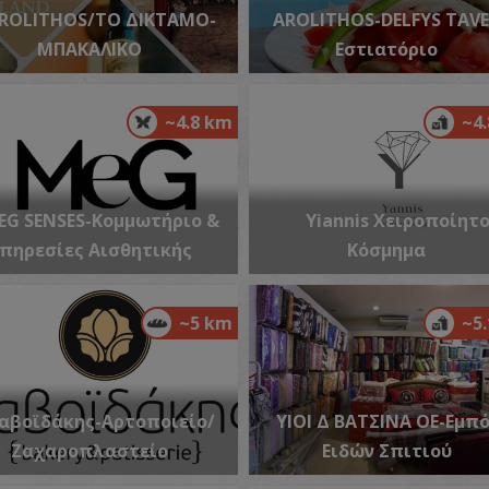
ROLITHOS/ΤΟ ΔΙΚΤΑΜΟ-
AROLITHOS-DELFYS TAV
ΜΠΑΚΑΛΙΚΟ
Εστιατόριο
Φ
~4.8 km
~4
ΦΑ
EG SENSES-Κομμωτήριο &
Yiannis Χειροποίητ
πηρεσίες Αισθητικής
Κόσμημα
~5 km
~5
Π
ΠΕ
αβοϊδάκης-Αρτοποιείο/
ΥΙΟΙ Δ ΒΑΤΣΙΝΑ ΟΕ-Εμπ
Ζαχαροπλαστείο
Ειδών Σπιτιού