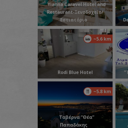
Yianna Caravel Hotel and
Restaurant-Ξενοδοχείο/
Εστιατόριο
De
~5.6 km
Rodi Blue Hotel
"
~5.8 km
Ταβέρνα “Θέα”
Παπαδάκης