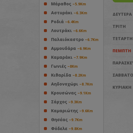
Μάραθος
~5.9Km
Αστυράκι
~6.3Km
ΔΕΥΤΕΡΑ
Ροδιά
~6.4Km
ΤΡΙΤΗ
Λουτράκι
~6.6Km
ΤΕΤΑΡΤΗ
Παλαιόκαστρο
~6.7Km
Αμμουδάρα
~6.9Km
ΠΕΜΠΤΗ
Καμαράκι
~7.9Km
ΠΑΡΑΣΚΕ
Γωνιές
~8Km
Κιθαρίδα
ΣΑΒΒΑΤ
~8.2Km
Αηδονοχώρι
~8.7Km
ΚΥΡΙΑΚΗ
Κρουσώνας
~9.1Km
Σάρχος
~9.3Km
Καμαριώτης
~9.6Km
Θησέας
~9.7Km
Φόδελε
~9.8Km