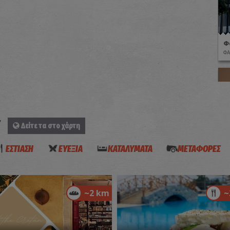
Φ
ΦΑ
Ε
Δείτε τα στο χάρτη
ΕΣΤΙΑΣΗ
ΕΥΕΞΙΑ
ΚΑΤΑΛΥΜΑΤΑ
ΜΕΤΑΦΟΡΕΣ
D
Ο
ΙΑ
~2 km
~