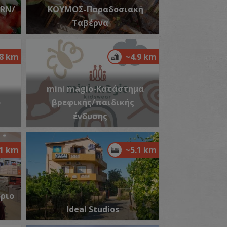
ERN/
ΚΟΥΜΟΣ-Παραδοσιακή
Ταβέρνα
αρμακείο Αλεξανδράκη Κωνσταντίνου-Γάζι
.8 km
~4.9 km
~5.2Km
ΡΜΑΚΕΙΑ
mini magio-Κατάστημα
ο
βρεφικής/παιδικής
ένδυσης
.1 km
~5.1 km
εριφερειακό Ιατρείο Γαζίου
~5.3Km
ΡΙΦΕΡΕΙΑΚΑ ΙΑΤΡΕΙΑ
όριο
Ideal Studios