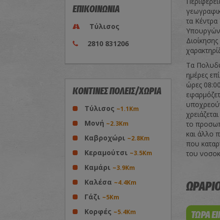
Περιφερεια
ΕΠΙΚΟΙΝΩΝΙΑ
γεωγραφικ
τα Κέντρα
Τύλισος
Υπουργών 
Διοίκησης 
2810 831206
χαρακτηρί
Τα Πολυδύ
ημέρες επί
ώρες 08:0
ΚΟΝΤΙΝΕΣ ΠΟΛΕΙΣ/ΧΩΡΙΑ
εφαρμόζετ
υποχρεούν
Τύλισος
~1.1Km
χρειάζετα
Μονή
~2.3Km
το προσωπ
και άλλο 
Καβροχώρι
~2.8Km
που καταρ
Κεραμούτσι
~3.5Km
του νοσοκ
Καμάρι
~3.9Km
Καλέσα
~4.4Km
ΩΡΑΡΙΟ
Γάζι
~5Km
Κορφές
~5.4Km
ΤΩΡΑ Ε