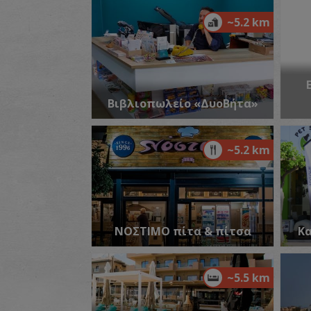
~5.2 km
Βιβλιοπωλείο «ΔυοΒήτα»
~5.2 km
ΝΟΣΤΙΜΟ πίτα & πίτσα
Κα
~5.5 km