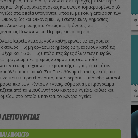
κά ιατρεία, τα οποία βρίσκονται σε περιοχές με ιδιαίτερες
ές και πληθυσμιακές ανάγκες και είναι απομακρυσμένα από
 Υγείας στα οποία υπάγονται, μπορεί, με κοινή απόφαση των
Οικονομίας και Οικονομικών, Εσωτερικών, Δημόσιας
Φ
και Αποκέντρωσης και Υγείας και Πρόνοιας, να
ΦΑ
ζονται ως Πολυδύναμα Περιφερειακά Ιατρεία.
ναμα Ιατρεία λειτουργούν καθημερινώς τις εργάσιμες
 οκτάωρο. Τις μη εργάσιμες ημέρες εφημερεύουν κατά τις
0 μέχρι και 16:00. Τις υπόλοιπες ώρες όλων των ημερών
αι πρόγραμμα εφημερίας ετοιμότητας στο οποίο
ται να συμμετέχουν εκ περιτροπής οι γιατροί και όταν
ι και άλλο προσωπικό. Στα Πολυδύναμα Ιατρεία, εκτός από
ικό που υπηρετεί σε αυτά, προσφέρουν υπηρεσίες γιατροί
προσωπικό των Κέντρων Υγείας, σύμφωνα με πρόγραμμα
τίζεται από το Διευθυντή του Κέντρου Υγείας, καθώς και
Φ
ομείου στο οποίο υπάγεται το Κέντρο Υγείας.
ΦΑ
 ΛΕΙΤΟΥΡΓΙΑΣ
ΙΝΑΙ ΑΝΟΙΚΤΟ