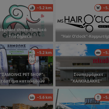
~5.2 km
~5
Φ
Elephant shoes -Παιδικά
ΦΑ
Υποδήματα
“Hair O’clock”-Κομμωτή
~5.2 km
~5
"ΣΑΜΟΛΗΣ PET SHOP"-
Σουπερμάρκετ
τάστημα κατοικιδίων
"ΧΑΛΚΙΑΔΑΚΗΣ"
Φ
Α
ΦΑ
~5.6 km
~5