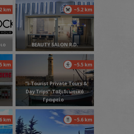
.2 km
~5.2 km
αρμακείο Κουβίδη Βασιλικής - Γάζι
~5.4Km
ΡΜΑΚΕΙΑ
ριο
BEAUTY SALON R.D.
.5 km
~5.5 km
“i-Tourist Private Tours &
Day Trips”-Ταξιδιωτικό
Γραφείο
αρμακείο Χατζηνικόλα Ανθούλας -
μμουδάρα
~5.7Km
ΡΜΑΚΕΙΑ
.6 km
~5.6 km