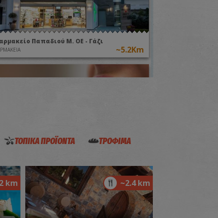
αρμακείο Παπαδιού Μ. ΟΕ - Γάζι
~5.2Km
ΡΜΑΚΕΙΑ
ΤΟΠΙΚΑ ΠΡΟΪΟΝΤΑ
ΤΡΟΦΙΜΑ
ENTAL CARE - Ευθύμης & Γιώργος Κίνης -
δοντίατροι
~5.2Km
ΤΡΟΙ
2 km
~2.4 km