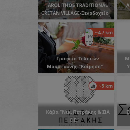
AROLITHOS TRADITIONAL
A
CRETAN VILLAGE-Ξενοδοχείο
~4.7 km
Γραφείο Τελετών
M
Μακατούνης "Κοίμηση"
Υ
~5 km
Κάβα "Νικ. Πετράκης & ΣΙΑ
Σ
Ε.Ε."