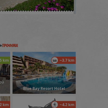
αραλία Φόδελε
~2.8Km
ΡΑΛΙΕΣ
ΤΡΟΦΙΜΑ
.5 km
~3.7 km
αλιά βρύση Αχλάδας
~3.1Km
ΙΑΙΤΕΡΕΣ ΘΕΣΕΙΣ
ού
Blue Bay Resort Hotel
.2 km
~4.2 km