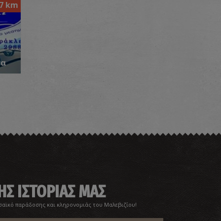
.7 km
αραλία Κλαδισός
~4Km
ΡΑΛΙΕΣ
να
αός Εύρεσης
~4.2Km
ΖΑΝΤΙΟ
ΗΣ ΙΣΤΟΡΙΑΣ ΜΑΣ
σαϊκό παράδοσης και κληρονομιάς του Μαλεβιζίου!