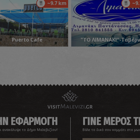
~9.7 km
~9
Π
ΠΑ
Puerto Cafe
"ΤΟ ΛΙΜΑΝΑΚΙ"-Ταβέρ
Ν
ΒΥ
ΤΗΝ ΕΦΑΡΜΟΓΗ
ΓΙΝΕ ΜΕΡΟΣ Τ
ι ανακάλυψε το Δήμο Μαλεβιζίου!
Βάλε το δικό σου κομμάτι στο μω