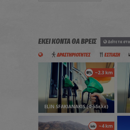
ΕΚΕΙ ΚΟΝΤΑ ΘΑ ΒΡΕΙΣ
Δείτε τα στο
ΔΡΑΣΤΗΡΙΟΤΗΤΕΣ
ΕΣΤΙΑΣΗ
~2.3 km
ELIN SFAKIANAKIS (Φόδελε)
~4 km