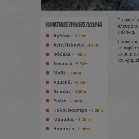
Το μικρό 
ΚΟΝΤΙΝΕΣ ΠΟΛΕΙΣ/ΧΩΡΙΑ
πλευρά το
Πελαγία.
Αχλάδα
~3.2Km
Πρόκειται
Αγία Πελαγία
~4.1Km
κορυφή εν
είναι απο
Φόδελε
~4.6Km
και γραμμ
Λυγαριά
~5.3Km
Μαδέ
~5.8Km
Αμμούδι
~6.5Km
Θησέας
~6.8Km
Ροδιά
~7.4Km
Παλαιόκαστρο
~8.2Km
Μάραθος
~8.2Km
Δαμάστα
~8.9Km