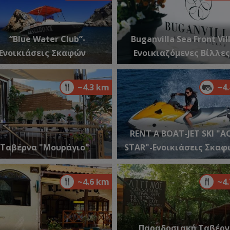
“Blue Water Club”-
Buganvilla Sea Front Vil
Φ
ΠΥ
Ενοικιάσεις Σκαφών
Ενοικιαζόμενες Βίλλες
~4.3 km
~4
RENT A BOAT-JET SKI "
Ταβέρνα "Μουράγιο"
STAR"-Ενοικιάσεις Σκαφ
Κ
ΠΥ
~4.6 km
~4
Παραδοσιακή Ταβέρ