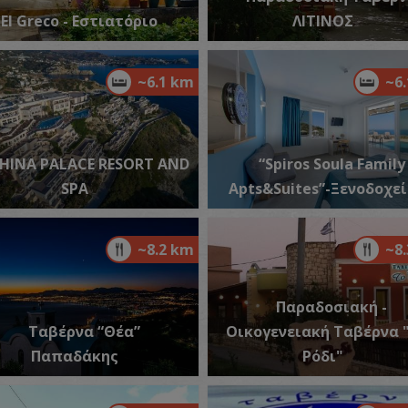
El Greco - Εστιατόριο
ΛΙΤΙΝΟΣ
Π
~6.1 km
~6
ΠΑ
HINA PALACE RESORT AND
“Spiros Soula Family
SPA
Apts&Suites”-Ξενοδοχε
~8.2 km
~8
Π
ΠΑ
Παραδοσιακή -
Ταβέρνα “Θέα”
Οικογενειακή Ταβέρνα 
Παπαδάκης
Ρόδι"