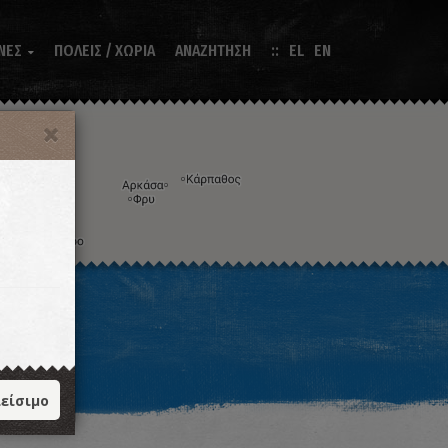
ΝΕΣ
ΠΟΛΕΙΣ / ΧΩΡΙΑ
ΑΝΑΖΗΤΗΣΗ
EL
EN

Η εικόνα ενδέχεται να υπόκειται σε πνευματικά δικαιώματα
Όροι
ντομεύσεις πληκτρολογίου
είσιμο