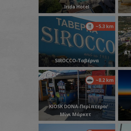
Irida Hotel
~5.3 km
AT
SIROCCO-Ταβέρνα
~8.2 km
KIOSK DONA-Περίπτερο/
Μίνι Μάρκετ