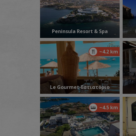
Peninsula Resort & Spa
~4.2 km
Le Gourmet-Εστιατόριο
~4.5 km