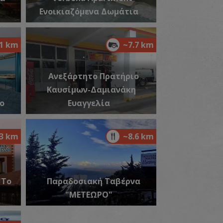
Ενοικιαζόμενα Δωμάτια
αραλία Μονοναύτης
.1 km
~7.7 km
~3.9Km
ΡΑΛΙΕΣ
Ανεξάρτητο Πρατήριο
Καυσίμων-Δαμιανάκη
ίο
Ευαγγελία
.3 km
~8.6 km
αραλία Ψαρομούρα
~3.9Km
ΡΑΛΙΕΣ
"Το
Παραδοσιακή Ταβέρνα
"ΜΕΤΕΩΡΟ"