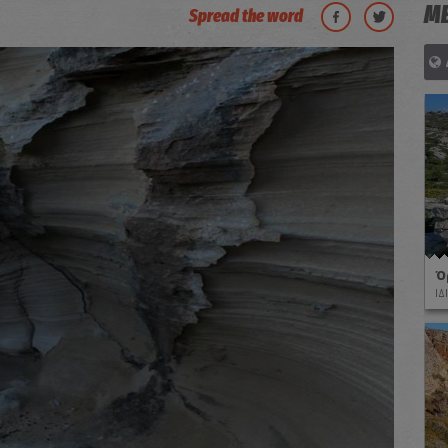
ΜΕ
Spread the word
Ό
ΙΔ