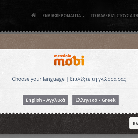
ΕΝΔΙΑΦΕΡΟΜΑΙ ΓΙΑ
ΤΟ ΜΑΛΕΒΙΖΙ ΣΤΟΥΣ ΑΙΩ

Choose your language | Επιλέξτε τη γλώσσα σας
Συ
ά
English - Αγγλικά
Ελληνικά - Greek
Κλ