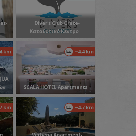
las-
ρούριο «Κόκκινος Πύργος» στο Φόδελε
Diver’s Club Crete-
~3.2Km
ΡΓΟΙ
Καταδυτικό Κέντρο
.4 km
~4.4 km
AQUA
ών
SCALA HOTEL Apartments
ουλές Κοπροκεφάλα ή Κελιών στο Φόδελε
~3.4Km
ΡΓΟΙ
.7 km
~4.7 km
να
Verbena Apartment-