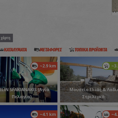
Π
ΠΑ
 χάρτη
ΚΑΤΑΛΥΜΑΤΑ
ΜΕΤΑΦΟΡΕΣ
ΤΟΠΙΚΑ ΠΡΟΪΟΝΤΑ
~2.9 km
~3
Π
ΙΔ
ELIN SFAKIANAKIS (Αγία
Μουσείο Ελιάς & Λαδι
Πελαγία)
Στριλιγκά
~4.1 km
~4