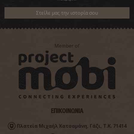
Στείλε μας την ιστορία σου
Member of
Σπήλαιο Μπομπιά
~4.3Km
ΣΠΗΛΑΙΑ
ΕΠΙΚΟΙΝΩΝΙΑ
Παραλία Παλαιόκαστρου
Πλατεία Μιχαήλ Κατσαμάνη, Γάζι, Τ.Κ. 71414
~4.6Km
ΠΑΡΑΛΙΕΣ