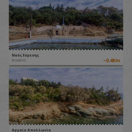
Ναός Εύρεσης
~0.4Km
ΒΥΖΑΝΤΙΟ
Αρχαία Απολλωνία