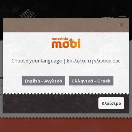
MENU
Choose your language | Επιλέξτε τη γλώσσα σας
English - Αγγλικά
Ελληνικά - Greek
Κλείσιμο
Η εικόνα ενδέχεται να υπόκειται σε πνευματικά δικαιώματα
Όροι