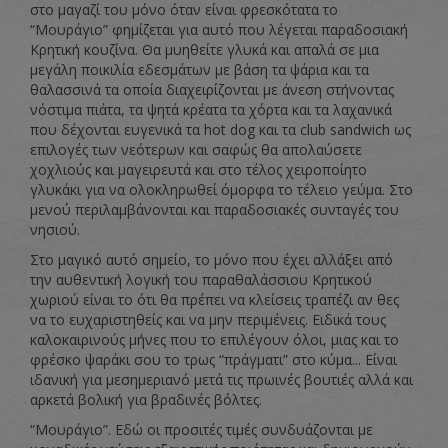
στο μαγαζί του μόνο όταν είναι φρεσκότατα το
“Μουράγιο” φημίζεται για αυτό που λέγεται παραδοσιακή
Κρητική κουζίνα. Θα μυηθείτε γλυκά και απαλά σε μια
μεγάλη ποικιλία εδεσμάτων με βάση τα ψάρια και τα
θαλασσινά τα οποία διαχειρίζονται με άνεση στήνοντας
νόστιμα πιάτα, τα ψητά κρέατα τα χόρτα και τα λαχανικά
που δέχονται ευγενικά τα hot dog και τα club sandwich ως
επιλογές των νεότερων και σαφώς θα απολαύσετε
χοχλιούς και μαγειρευτά και στο τέλος χειροποίητο
γλυκάκι για να ολοκληρωθεί όμορφα το τέλειο γεύμα. Στο
μενού περιλαμβάνονται και παραδοσιακές συνταγές του
νησιού.
Στο μαγικό αυτό σημείο, το μόνο που έχει αλλάξει από
την αυθεντική λογική του παραθαλάσσιου Κρητικού
χωριού είναι το ότι θα πρέπει να κλείσεις τραπέζι αν θες
να το ευχαριστηθείς και να μην περιμένεις. Ειδικά τους
καλοκαιρινούς μήνες που το επιλέγουν όλοι, μιας και το
φρέσκο ψαράκι σου το τρως “πράγματι” στο κύμα... Είναι
ιδανική για μεσημεριανό μετά τις πρωινές βουτιές αλλά και
αρκετά βολική για βραδινές βόλτες.
“Μουράγιο”. Εδώ οι προσιτές τιμές συνδυάζονται με