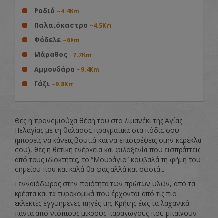
Ροδιά
~4.4Km
Παλαιόκαστρο
~4.5Km
Φόδελε
~6Km
Μάραθος
~7.7Km
Αμμουδάρα
~9.4Km
Γάζι
~9.8Km
Θες η προνομιούχα θέση του στο λιμανάκι της Αγίας
Πελαγίας με τη θάλασσα πραγματικά στα πόδια σου
(μπορείς να κάνεις βουτιά και να επιστρέψεις στην καρέκλα
σου), θες η θετική ενέργεια και φιλοξενία που εισπράττεις
από τους ιδιοκτήτες, το “Μουράγιο” κουβαλά τη φήμη του
σημείου που και καλά θα φας αλλά και σωστά...
Γενναιόδωρος στην ποιότητα των πρώτων υλών, από τα
κρέατα και τα τυροκομικά που έρχονται από τις πιο
εκλεκτές εγγυημένες πηγές της Κρήτης έως τα λαχανικά
πάντα από ντόπιους μικρούς παραγωγούς που μπαίνουν