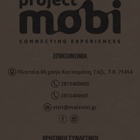
ΕΠΙΚΟΙΝΩΝΙΑ
Φαράγγι Παλαιοκάστρου
Πλατεία Μιχαήλ Κατσαμάνη, Γάζι, Τ.Κ. 71414
~4.8Km
ΦΑΡΑΓΓΙΑ
2813400600
2813400601
visit@malevizi.gr
ΧΡΗΣΙΜΟΙ ΣΥΝΔΕΣΜΟΙ