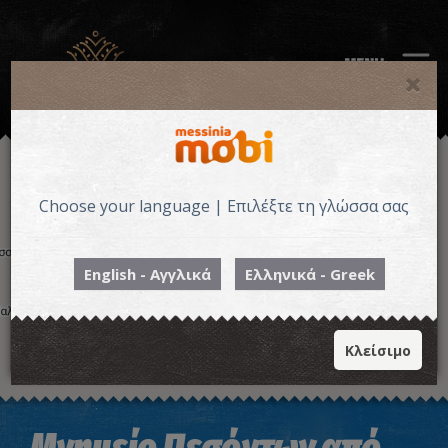
MENU
Choose your language | Επιλέξτε τη γλώσσα σας
English - Αγγλικά
Ελληνικά - Greek
Κλείσιμο
Η εικόνα ενδέχεται να υπόκειται σε πνευματικά δικαιώματα
Όροι