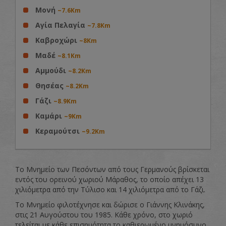
Μονή
~7.6Km
Αγία Πελαγία
~7.8Km
Καβροχώρι
~8Km
Μαδέ
~8.1Km
Αμμούδι
~8.2Km
Θησέας
~8.2Km
Γάζι
~8.9Km
Καμάρι
~9Km
Κεραμούτσι
~9.2Km
Το Μνημείο των Πεσόντων από τους Γερμανούς βρίσκεται
εντός του ορεινού χωριού Μάραθος, το οποίο απέχει 13
χιλιόμετρα από την Τύλισο και 14 χιλιόμετρα από το Γάζι.
Το Μνημείο φιλοτέχνησε και δώρισε ο Γιάννης Κλινάκης,
στις 21 Αυγούστου του 1985. Κάθε χρόνο, στο χωριό
τελείται με κάθε επισημότητα το καθιερωμένο μνημόσυνο