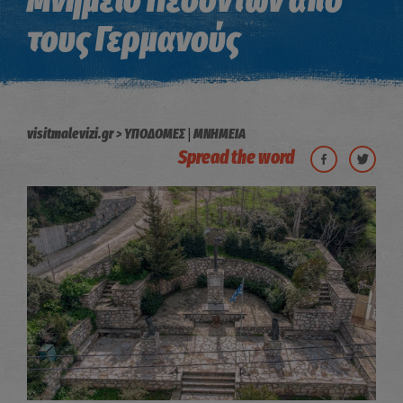
Μνημείο Πεσόντων από
τους Γερμανούς
|
visitmalevizi.gr
ΥΠΟΔΟΜΕΣ
ΜΝΗΜΕΙΑ
Spread the word