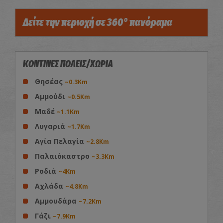
Δείτε την περιοχή σε 360° πανόραμα
ΚΟΝΤΙΝΕΣ ΠΟΛΕΙΣ/ΧΩΡΙΑ
Θησέας
~0.3Km
Αμμούδι
~0.5Km
Μαδέ
~1.1Km
Λυγαριά
~1.7Km
Αγία Πελαγία
~2.8Km
Παλαιόκαστρο
~3.3Km
Ροδιά
~4Km
Αχλάδα
~4.8Km
Αμμουδάρα
~7.2Km
Γάζι
~7.9Km