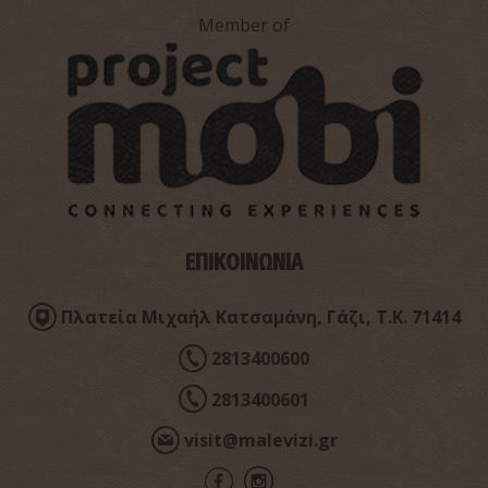
Member of
Παραλία Χελιδόνι
~3.6Km
ΠΑΡΑΛΙΕΣ
ΕΠΙΚΟΙΝΩΝΙΑ
Πλατεία Μιχαήλ Κατσαμάνη, Γάζι, Τ.Κ. 71414
2813400600
2813400601
visit@malevizi.gr
Φαράγγι Σπηλιώτισσας
~3.8Km
ΦΑΡΑΓΓΙΑ