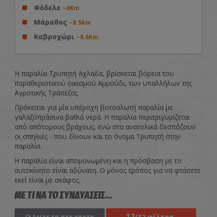
Φόδελε
~8Km
Μάραθος
~8.5Km
Καβροχώρι
~9.6Km
Η παραλία Τρυπητή Αχλάδα, βρίσκεται βόρεια του
παραθεριστικού οικισμού Αμμούδι, των υπαλλήλων της
Αγροτικής Τράπεζας.
Πρόκειται για μία υπέροχη βοτσαλωτή παραλία με
γαλαζοπράσινα βαθιά νερά. Η παραλία περιτριγυρίζεται
από απότομους βράχους, ενώ στα ανατολικά δεσπόζουν
οι σπηλιές - που δίνουν και το όνομα Τρυπητή στην
παραλία.
Η παραλία είναι απομονωμένη και η πρόσβαση με το
αυτοκίνητο είναι αδύνατη. Ο μόνος τρόπος για να φτάσετε
εκεί είναι με σκάφος.
ΜΕ ΤΙ ΝΑ ΤΟ ΣΥΝΔΥΑΣΕΙΣ...
12
/12 φίλτρα
Δείτε τα στο χάρτη