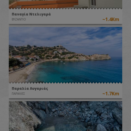
Παναγία Ντελιγαρά
~1.4Km
ΒΥΖΑΝΤΙΟ
Παραλία Λυγαριάς
~1.7Km
ΠΑΡΑΛΙΕΣ