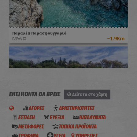
Παραλία Παρασφουγγαριό
~1.9Km
ΠΑΡΑΛΙΕΣ
ΕΚΕΙ ΚΟΝΤΑ ΘΑ ΒΡΕΙΣ
Δείτε τα στο χάρτη
ΑΓΟΡΕΣ
ΔΡΑΣΤΗΡΙΟΤΗΤΕΣ
Ναός Εύρεσης
~2.7Km
ΕΣΤΙΑΣΗ
ΕΥΕΞΙΑ
ΚΑΤΑΛΥΜΑΤΑ
ΒΥΖΑΝΤΙΟ
ΜΕΤΑΦΟΡΕΣ
ΤΟΠΙΚΑ ΠΡΟΪΟΝΤΑ
ATHINA
“Spiros
RENT A
ΤΡΟΦΙΜΑ
ΥΓΕΙΑ
ΥΠΗΡΕΣΙΕΣ