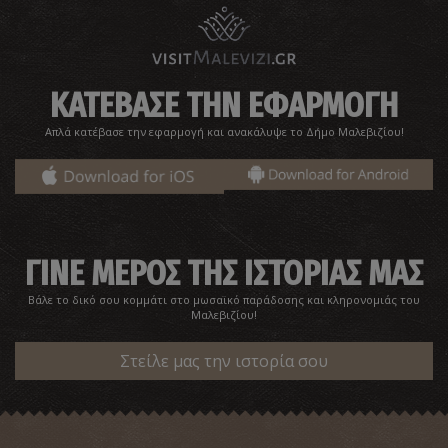
ΚΑΤΕΒΑΣΕ ΤΗΝ ΕΦΑΡΜΟΓΗ
Φρούριο Παλαιόκαστρου
~3.3Km
ΚΑΣΤΡΑ
Απλά κατέβασε την εφαρμογή και ανακάλυψε το Δήμο Μαλεβιζίου!
ΓΙΝΕ ΜΕΡΟΣ ΤΗΣ ΙΣΤΟΡΙΑΣ ΜΑΣ
Βάλε το δικό σου κομμάτι στο μωσαϊκό παράδοσης και κληρονομιάς του
Μαλεβιζίου!
Παραλία Μονοναύτης
Στείλε μας την ιστορία σου
~3.4Km
ΠΑΡΑΛΙΕΣ