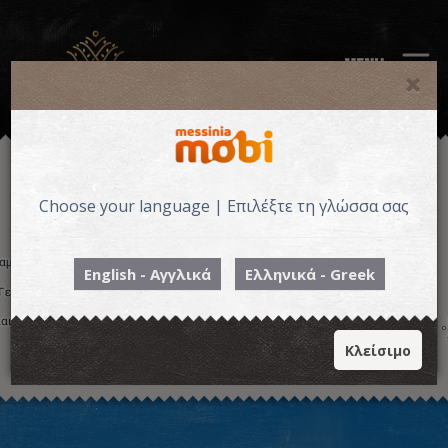
MENU
Choose your language | Επιλέξτε τη γλώσσα σας
English - Αγγλικά
Ελληνικά - Greek
Κλείσιμο
Η εικόνα ενδέχεται να υπόκειται σε πνευματικά δικαιώματα
Όροι