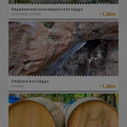
Παραδοσιακό ελαιουργείο στο Σάρχο
~1.2Km
ΣΥΓΧΡΟΝΗΣ ΙΣΤΟΡΙΑΣ
Σπήλαιο στο Σάρχο
~1.2Km
ΣΠΗΛΑΙΑ