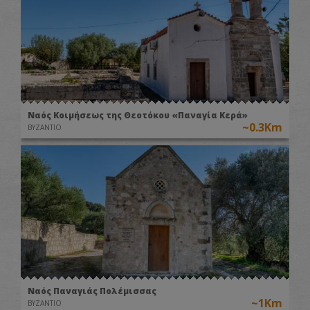
Ναός Κοιμήσεως της Θεοτόκου «Παναγία Κερά»
~0.3Km
ΒΥΖΑΝΤΙΟ
Ναός Παναγιάς Πολέμισσας
~1Km
ΒΥΖΑΝΤΙΟ