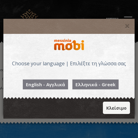
MENU
Choose your language | Επιλέξτε τη γλώσσα σας
English - Αγγλικά
Ελληνικά - Greek
Κλείσιμο
Η εικόνα ενδέχεται να υπόκειται σε πνευματικά δικαιώματα
Όροι