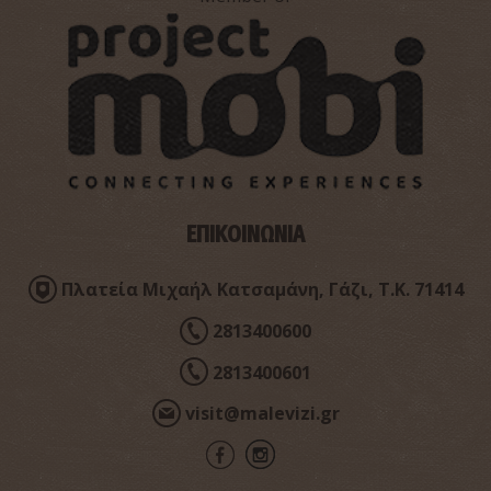
ΕΠΙΚΟΙΝΩΝΙΑ
Μονή Ιερουσαλήμ
~2.1Km
ΒΥΖΑΝΤΙΟ
Πλατεία Μιχαήλ Κατσαμάνη, Γάζι, Τ.Κ. 71414
2813400600
2813400601
visit@malevizi.gr