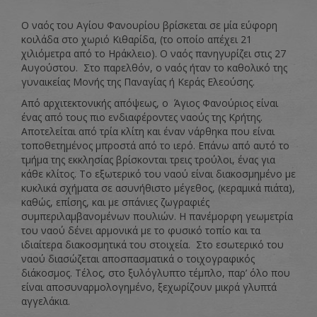
Ο ναός του Αγίου Φανουρίου βρίσκεται σε μία εύφορη
κοιλάδα στο χωριό Κιθαρίδα, (το οποίο απέχει 21
χιλιόμετρα από το Ηράκλειο). Ο ναός πανηγυρίζει στις 27
Αυγούστου. Στο παρελθόν, ο ναός ήταν το καθολικό της
γυναικείας Μονής της Παναγίας ή Κεράς Ελεούσης.
Από αρχιτεκτονικής απόψεως, ο Άγιος Φανούριος είναι
ένας από τους πιο ενδιαφέροντες ναούς της Κρήτης.
Αποτελείται από τρία κλίτη και έναν νάρθηκα που είναι
τοποθετημένος μπροστά από το ιερό. Επάνω από αυτό το
τμήμα της εκκλησίας βρίσκονται τρεις τρούλοι, ένας για
κάθε κλίτος. Το εξωτερικό του ναού είναι διακοσμημένο με
κυκλικά σχήματα σε ασυνήθιστο μέγεθος, (κεραμικά πιάτα),
καθώς, επίσης, και με σπάνιες ζωγραφιές
συμπεριλαμβανομένων πουλιών. Η πανέμορφη γεωμετρία
του ναού δένει αρμονικά με το φυσικό τοπίο και τα
ιδιαίτερα διακοσμητικά του στοιχεία. Στο εσωτερικό του
ναού διασώζεται αποσπασματικά ο τοιχογραφικός
διάκοσμος. Τέλος, στο ξυλόγλυπτο τέμπλο, παρ’ όλο που
είναι αποσυναρμολογημένο, ξεχωρίζουν μικρά γλυπτά
αγγελάκια.