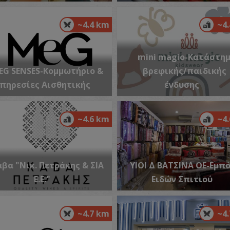
~4.4 km
~4
Ν
ΒΥ
mini magio-Κατάστη
EG SENSES-Κομμωτήριο &
βρεφικής/παιδικής
πηρεσίες Αισθητικής
ένδυσης
~4.6 km
~4
A
άβα "Νικ. Πετράκης & ΣΙΑ
ΥΙΟΙ Δ ΒΑΤΣΙΝΑ ΟΕ-Εμπ
ΜΟ
Ε.Ε."
Ειδών Σπιτιού
~4.7 km
~4