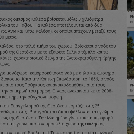
Ν
ιακός οικισμός Καλέσα βρίσκεται μόλις 3 χιλιόμετρα
ΒΥ
ολικά του Γαζίου. Τα Καλέσα αποτελούνται από δύο
 (τα Άνω και Κάτω Καλέσα), οι οποίοι απέχουν μεταξύ τους
00 μέτρα.
Καλέσα, στο παλιό τμήμα του χωριού, βρίσκεται ο ναός του
μού της Θεοτόκου με το εξαίρετο ξύλινο τέμπλο και τις
ικόνες, χαρακτηριστικό δείγμα της Ενετοκρατούμενη Κρήτης
ιώνα.
 για μονόχωρο, καμαροσκέπαστο ναό με απλό και αυστηρό
 διάκοσμο. Κατά την Κρητική Επανάσταση, το 1866, ο ναός
κε από τους Τούρκους και ανοικοδομήθηκε από τους
Ν
ε την σημερινή του μορφή. Ο ναός ανακαινίστηκε το 2008-
ΒΥ
 και πήρε την σύγχρονη μορφή.
α του Ευαγγελισμού της Θεοτόκου εορτάζει στις 25
καθώς και στις 15 Αυγούστου όπου ψάλλονται τα εγκώμια
εως της Θεοτόκου. Την ίδια ημέρα γίνεται και η περιφορά
φίου της γύρω από τον προαύλιο χώρο της εκκλησίας.
ε τον τοπικό θρύλο, επί Τουρκοκρατίας, σε μία επιδρομή