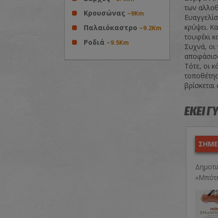
των αλλοθ
Κρουσώνας
~9Km
Ευαγγελίσ
κρύψει. Κ
Παλαιόκαστρο
~9.2Km
τουφέκι κα
Ροδιά
~9.5Km
Συχνά, οι 
αποφάσισα
Τότε, οι κ
τοποθέτησ
βρίσκεται 
ΕΚΕΙ Γ
ΣΗΜΕΡ
Δημοτι
«Μπότ