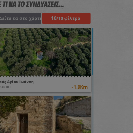
 ΤΙ ΝΑ ΤΟ ΣΥΝΔΥΑΣΕΙΣ...
10
Δείτε τα στο χάρτη
/10 φίλτρα
αός Αγίου Ιωάννη
~1.9Km
ΖΑΝΤΙΟ