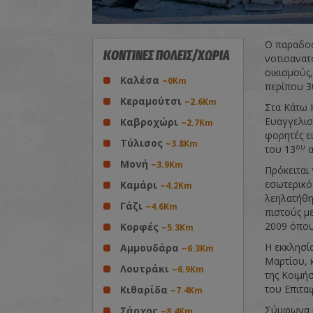
Ο παραδοσ
ΚΟΝΤΙΝΕΣ ΠΟΛΕΙΣ/ΧΩΡΙΑ
νοτιοανατ
οικισμούς,
Καλέσα
~0Km
περίπου 3
Κεραμούτσι
~2.6Km
Στα Κάτω 
Ευαγγελισ
Καβροχώρι
~2.7Km
φορητές ε
Τύλισος
~3.8Km
ου
του 13
α
Μονή
~3.9Km
Πρόκειται
εσωτερικό
Καμάρι
~4.2Km
λεηλατήθη
Γάζι
~4.6Km
πιστούς μ
2009 όπου
Κορφές
~5.3Km
Η εκκλησί
Αμμουδάρα
~6.3Km
Μαρτίου, 
Λουτράκι
~6.9Km
της Κοιμήσ
του Επιτα
Κιθαρίδα
~7.4Km
Σύμφωνα μ
Σάρχος
~8.4Km