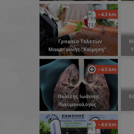
~4.3 km
Γραφείο Τελετών
M
Μακατούνης "Κοίμηση"
Υ
~4.5 km
Πολίτης Ιωάννης -
Κ
Πνευμονολόγος
~4.6 km