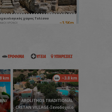
ρχαιολογικός χώρος Τυλίσου
~3.5Km
ΧΑΙΟΙ ΧΡΟΝΟΙ
ΤΡΟΦΙΜΑ
ΥΓΕΙΑ
ΥΠΗΡΕΣΙΕΣ
Κρύα Βρύση» στον Τύλισο
.8 km
~3.8 km
~3.8Km
ΙΑΙΤΕΡΕΣ ΘΕΣΕΙΣ
ERN/
AROLITHOS TRADITIONAL
CRETAN VILLAGE-Ξενοδοχείο