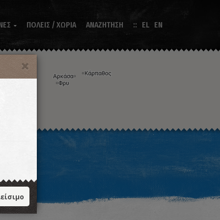
ΝΕΣ
ΠΟΛΕΙΣ / ΧΩΡΙΑ
ΑΝΑΖΗΤΗΣΗ
EL
EN

Η εικόνα ενδέχεται να υπόκειται σε πνευματικά δικαιώματα
Όροι
ντομεύσεις πληκτρολογίου
είσιμο