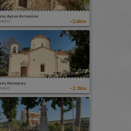
αός Αγίου Αντωνίου
~2.6Km
ΖΑΝΤΙΟ
αός Παναγίας
~2.7Km
ΖΑΝΤΙΟ