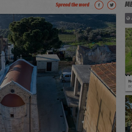
ΜΕ
Spread the word
Ν
ΒΥ