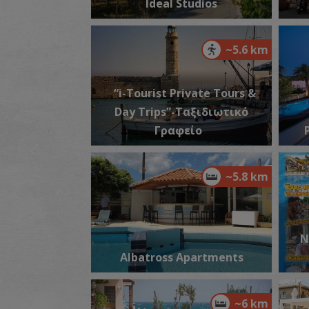
Ideal Studios
~5.6 km
“i-Tourist Private Tours &
Day Trips”-Ταξιδιωτικό
Γραφείο
~5.8 km
Ν
Albatross Apartments
~6 km