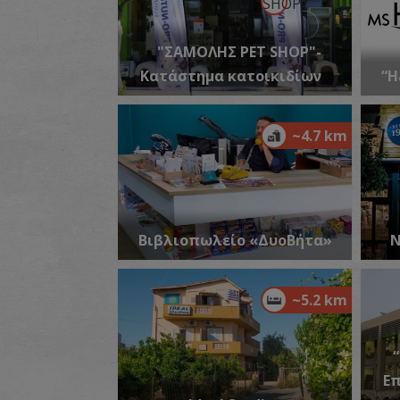
"ΣΑΜΟΛΗΣ PET SHOP"-
Κατάστημα κατοικιδίων
“H
~4.7 km
Βιβλιοπωλείο «ΔυοΒήτα»
Ν
~5.2 km
Επ