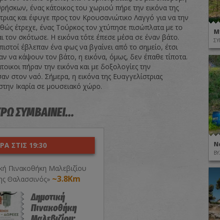
ρήσκων, ένας κάτοικος του χωριού πήρε την εικόνα της
τριας και έφυγε προς τον Κρουσανιώτικο Λαγγό για να την
αθώς έτρεχε, ένας Τούρκος τον χτύπησε πισώπλατα με το
Μ
ι τον σκότωσε. Η εικόνα τότε έπεσε μέσα σε έναν βάτο.
ΣΥ
πιστοί έβλεπαν ένα φως να βγαίνει από το σημείο, έτσι
ν να κάψουν τον βάτο, η εικόνα, όμως, δεν έπαθε τίποτα.
άτοικοι πήραν την εικόνα και με δοξολογίες την
αν στον ναό. Σήμερα, η εικόνα της Ευαγγελίστριας
στην Ικαρία σε μουσειακό χώρο.
ΥΡΩ ΣΥΜΒΑΙΝΕΙ...
Ν
Α ΣΤΙΣ 19:30
ΒΥ
κή Πινακοθήκη Μαλεβιζίου
~3.8Km
ης Θαλασσινός»
Δημοτική
Πινακοθήκη
Μαλεβιζίου: