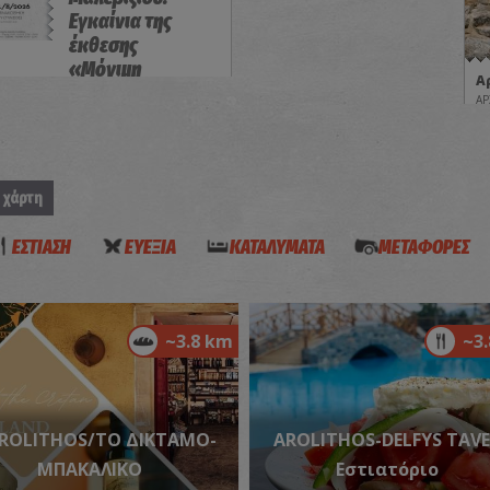
Εγκαίνια της
έκθεσης
«Μόνιμη
Α
Συλλογή-
ΑΡ
Δωρεές»
ΕΚΘΕΣΕΙΣ
 χάρτη
ΕΣΤΙΑΣΗ
ΕΥΕΞΙΑ
ΚΑΤΑΛΥΜΑΤΑ
ΜΕΤΑΦΟΡΕΣ
«
~3.8 km
~3
ΙΔ
ROLITHOS/ΤΟ ΔΙΚΤΑΜΟ-
AROLITHOS-DELFYS TAV
ΜΠΑΚΑΛΙΚΟ
Εστιατόριο