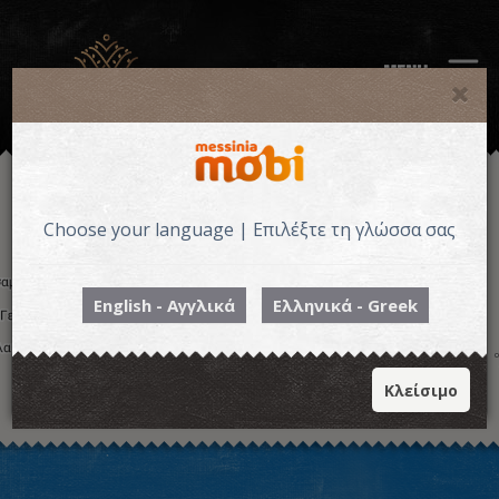
MENU
Choose your language | Επιλέξτε τη γλώσσα σας
English - Αγγλικά
Ελληνικά - Greek
Κλείσιμο
Η εικόνα ενδέχεται να υπόκειται σε πνευματικά δικαιώματα
Όροι