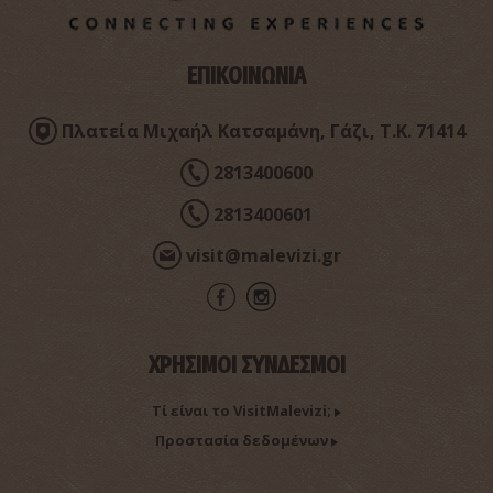
ΕΠΙΚΟΙΝΩΝΙΑ
Πλατεία Μιχαήλ Κατσαμάνη, Γάζι, Τ.Κ. 71414
Σπήλαιο Καμηλάρη
~3.4Km
ΣΠΗΛΑΙΑ
2813400600
2813400601
visit@malevizi.gr
ΧΡΗΣΙΜΟΙ ΣΥΝΔΕΣΜΟΙ
Τί είναι το VisitMalevizi;
Αρχαιολογική Συλλογή Μαλεβιζίου
~3.7Km
Προστασία δεδομένων
ΜΟΥΣΕΙΑ