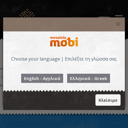
MENU
Choose your language | Επιλέξτε τη γλώσσα σας
English - Αγγλικά
Ελληνικά - Greek
Κλείσιμο
Η εικόνα ενδέχεται να υπόκειται σε πνευματικά δικαιώματα
Όροι