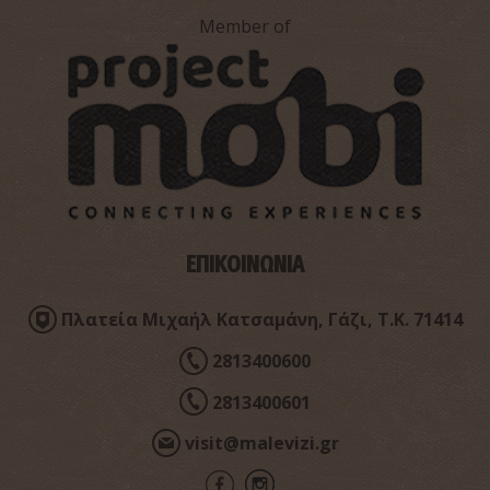
Member of
Ναός Παναγίας και Αγίων Πάντων
~2.9Km
ΒΥΖΑΝΤΙΟ
ΕΠΙΚΟΙΝΩΝΙΑ
Πλατεία Μιχαήλ Κατσαμάνη, Γάζι, Τ.Κ. 71414
2813400600
2813400601
Μνημείο πεσόντων στο Καβροχώρι
~2.9Km
ΣΥΓΧΡΟΝΗΣ ΙΣΤΟΡΙΑΣ
visit@malevizi.gr