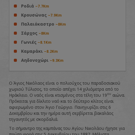
Ροδιά
~7.7Km
Κρουσώνας
~7.9Km
Παλαιόκαστρο
~8Km
Σάρχος
~8Km
Γωνιές
~8.1Km
Καμαράκι
~8.2Km
Αηδονοχώρι
~9.3Km
Ο Άγιος Νικόλαος είναι ο πολιούχος του παραδοσιακού
χωριού Τύλισος, το οποίο απέχει 14 χιλιόμετρα από το
ου
Ηράκλειο. Ο ναός είναι κτισμένος στα τέλη του 19
αιώνα.
Πρόκειται για δίκλιτο ναό και το δεύτερο κλίτος είναι
αφιερωμένο στον Άγιο Γεώργιο. Πανηγυρίζει στις 6
Δεκεμβρίου και την ημέρα αυτή σερβίρεται βακαλάος
τηγανητός με σκορδαλιά.
Το σήμαντρο της καμπάνας του Αγίου Νικολάου ήχησε για
πρώτη φορά στις 5 Δεκεμβρίου του 1887. Μάλιστα,