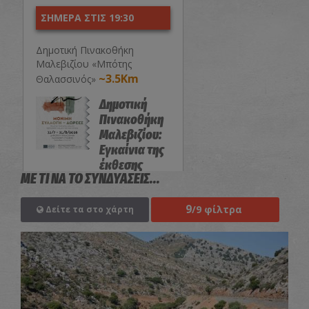
ΣΗΜΕΡΑ ΣΤΙΣ 19:30
Δημοτική Πινακοθήκη
Μαλεβιζίου «Μπότης
~3.5Km
Θαλασσινός»
Δημοτική
Πινακοθήκη
Μαλεβιζίου:
Εγκαίνια της
έκθεσης
ΜΕ ΤΙ ΝΑ ΤΟ ΣΥΝΔΥΑΣΕΙΣ...
«Μόνιμη
Συλλογή-
9
Δωρεές»
/9 φίλτρα
Δείτε τα στο χάρτη
ΕΚΘΕΣΕΙΣ