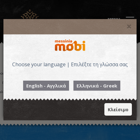
MENU
Choose your language | Επιλέξτε τη γλώσσα σας
English - Αγγλικά
Ελληνικά - Greek
Κλείσιμο
Η εικόνα ενδέχεται να υπόκειται σε πνευματικά δικαιώματα
Όροι