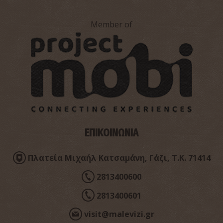
Member of
Ναός Αγίου Αντωνίου
~2.9Km
ΒΥΖΑΝΤΙΟ
ΕΠΙΚΟΙΝΩΝΙΑ
Πλατεία Μιχαήλ Κατσαμάνη, Γάζι, Τ.Κ. 71414
2813400600
2813400601
visit@malevizi.gr