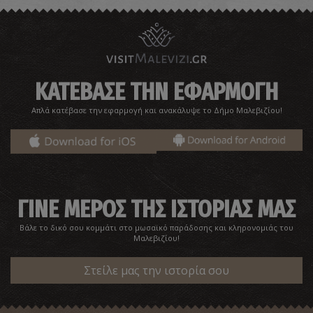
ΚΑΤΕΒΑΣΕ ΤΗΝ ΕΦΑΡΜΟΓΗ
Μονή Ιερουσαλήμ
Απλά κατέβασε την εφαρμογή και ανακάλυψε το Δήμο Μαλεβιζίου!
~2.6Km
ΒΥΖΑΝΤΙΟ
ΓΙΝΕ ΜΕΡΟΣ ΤΗΣ ΙΣΤΟΡΙΑΣ ΜΑΣ
Βάλε το δικό σου κομμάτι στο μωσαϊκό παράδοσης και κληρονομιάς του
Μαλεβιζίου!
Στείλε μας την ιστορία σου
«Κρύα Βρύση» στον Τύλισο
~2.9Km
ΙΔΙΑΙΤΕΡΕΣ ΘΕΣΕΙΣ