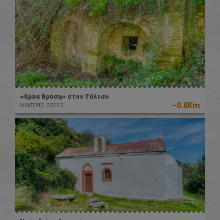
«Κρύα Βρύση» στον Τύλισο
~0.8Km
ΙΔΙΑΙΤΕΡΕΣ ΘΕΣΕΙΣ