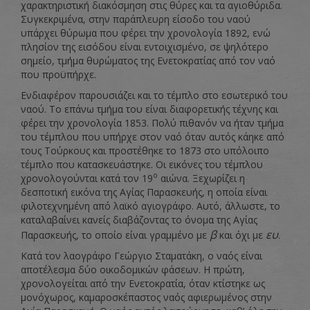
χαρακτηριστική διακόσμηση στις θύρες και τα αγιοθύριδα.
Συγκεκριμένα, στην παράπλευρη είσοδο του ναού
υπάρχει θύρωμα που φέρει την χρονολογία 1892, ενώ
πλησίον της εισόδου είναι εντοιχισμένο, σε ψηλότερο
σημείο, τμήμα θυρώματος της Ενετοκρατίας από τον ναό
που προϋπήρχε.
Ενδιαφέρον παρουσιάζει και το τέμπλο στο εσωτερικό του
ναού. Το επάνω τμήμα του είναι διαφορετικής τέχνης και
φέρει την χρονολογία 1853. Πολύ πιθανόν να ήταν τμήμα
του τέμπλου που υπήρχε στον ναό όταν αυτός κάηκε από
τους Τούρκους και προστέθηκε το 1873 στο υπόλοιπο
τέμπλο που κατασκευάστηκε. Οι εικόνες του τέμπλου
ο
χρονολογούνται κατά τον 19
αιώνα. Ξεχωρίζει η
δεσποτική εικόνα της Αγίας Παρασκευής, η οποία είναι
φιλοτεχνημένη από λαϊκό αγιογράφο. Αυτό, άλλωστε, το
καταλαβαίνει κανείς διαβάζοντας το όνομα της Αγίας
β
ευ
Παρασκευής, το οποίο είναι γραμμένο με
και όχι με
.
Κατά τον λαογράφο Γεώργιο Σταματάκη, ο ναός είναι
αποτέλεσμα δύο οικοδομικών φάσεων. Η πρώτη,
χρονολογείται από την Ενετοκρατία, όταν κτίστηκε ως
μονόχωρος, καμαροσκέπαστος ναός αφιερωμένος στην