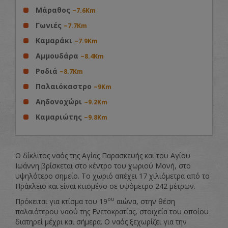
Μάραθος
~7.6Km
Γωνιές
~7.7Km
Καμαράκι
~7.9Km
Αμμουδάρα
~8.4Km
Ροδιά
~8.7Km
Παλαιόκαστρο
~9Km
Αηδονοχώρι
~9.2Km
Καμαριώτης
~9.8Km
Ο δίκλιτος ναός της Αγίας Παρασκευής και του Αγίου
Ιωάννη βρίσκεται στο κέντρο του χωριού Μονή, στο
υψηλότερο σημείο. Το χωριό απέχει 17 χιλιόμετρα από το
Ηράκλειο και είναι κτισμένο σε υψόμετρο 242 μέτρων.
ου
Πρόκειται για κτίσμα του 19
αιώνα, στην θέση
παλαιότερου ναού της Ενετοκρατίας, στοιχεία του οποίου
διατηρεί μέχρι και σήμερα. Ο ναός ξεχωρίζει για την