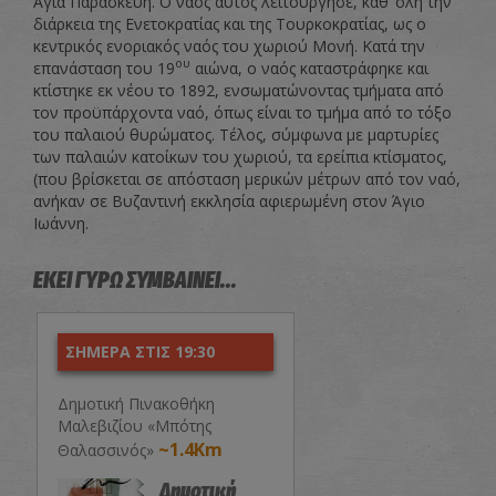
Αγία Παρασκευή. Ο ναός αυτός λειτούργησε, καθ’ όλη την
διάρκεια της Ενετοκρατίας και της Τουρκοκρατίας, ως ο
κεντρικός ενοριακός ναός του χωριού Μονή. Κατά την
ου
επανάσταση του 19
αιώνα, ο ναός καταστράφηκε και
κτίστηκε εκ νέου το 1892, ενσωματώνοντας τμήματα από
τον προϋπάρχοντα ναό, όπως είναι το τμήμα από το τόξο
του παλαιού θυρώματος. Τέλος, σύμφωνα με μαρτυρίες
των παλαιών κατοίκων του χωριού, τα ερείπια κτίσματος,
(που βρίσκεται σε απόσταση μερικών μέτρων από τον ναό,
ανήκαν σε Βυζαντινή εκκλησία αφιερωμένη στον Άγιο
Ιωάννη.
ΕΚΕΙ ΓΥΡΩ ΣΥΜΒΑΙΝΕΙ...
ΣΗΜΕΡΑ ΣΤΙΣ 19:30
Δημοτική Πινακοθήκη
Μαλεβιζίου «Μπότης
~1.4Km
Θαλασσινός»
Δημοτική