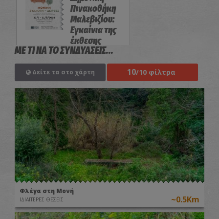
Πινακοθήκη
Μαλεβιζίου:
Εγκαίνια της
έκθεσης
ΜΕ ΤΙ ΝΑ ΤΟ ΣΥΝΔΥΑΣΕΙΣ...
«Μόνιμη
Συλλογή-
10
Δωρεές»
/10 φίλτρα
Δείτε τα στο χάρτη
ΕΚΘΕΣΕΙΣ
Φλέγα στη Μονή
~0.5Km
ΙΔΙΑΙΤΕΡΕΣ ΘΕΣΕΙΣ