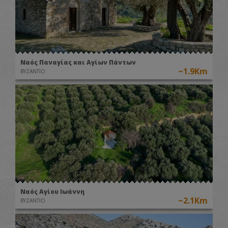
Ναός Παναγίας και Αγίων Πάντων
~1.9Km
ΒΥΖΑΝΤΙΟ
Ναός Αγίου Ιωάννη
~2.1Km
ΒΥΖΑΝΤΙΟ