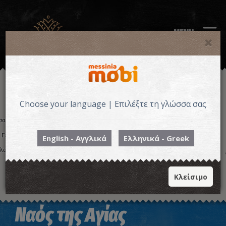
MENU
Choose your language | Επιλέξτε τη γλώσσα σας
English - Αγγλικά
Ελληνικά - Greek
Κλείσιμο
Ναός της Αγίας
Η εικόνα ενδέχεται να υπόκειται σε πνευματικά δικαιώματα
Όροι