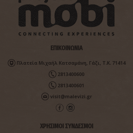
ΕΠΙΚΟΙΝΩΝΙΑ
Χοντρό Χαράκι στις Κορφές
~3.4Km
ΙΔΙΑΙΤΕΡΕΣ ΘΕΣΕΙΣ
Πλατεία Μιχαήλ Κατσαμάνη, Γάζι, Τ.Κ. 71414
2813400600
2813400601
visit@malevizi.gr
Μάτι
ΧΡΗΣΙΜΟΙ ΣΥΝΔΕΣΜΟΙ
~3.5Km
ΙΔΙΑΙΤΕΡΕΣ ΘΕΣΕΙΣ