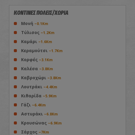
ΚΟΝΤΙΝΕΣ ΠΟΛΕΙΣ/ΧΩΡΙΑ
Μονή
~0.1Km
Τύλισος
~1.2Km
Καμάρι
~1.6Km
Κεραμούτσι
~1.7Km
Κορφές
~3.1Km
Καλέσα
~3.8Km
Καβροχώρι
~3.8Km
Λουτράκι
~4.4Km
Κιθαρίδα
~5.9Km
Γάζι
~6.4Km
Αστυράκι
~6.8Km
Κρουσώνας
~6.9Km
Σάρχος
~7Km